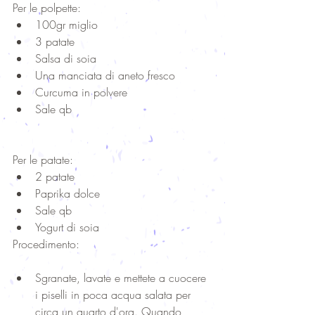
Per le polpette: 
100gr miglio  
3 patate  
Salsa di soia  
Una manciata di aneto fresco  
Curcuma in polvere  
Sale qb 
Per le patate: 
2 patate  
Paprika dolce  
Sale qb  
Yogurt di soia 
Procedimento:
Sgranate, lavate e mettete a cuocere 
i piselli in poca acqua salata per 
circa un quarto d'ora. Quando 