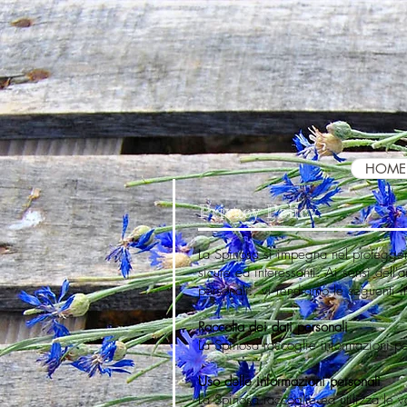
HOME
Privacy Policy.
La Spinosa si impegna nel proteggere
sicure ed interessanti. Ai sensi dell'
personali", vi rendiamo le seguenti 
Raccolta dei dati personali
La Spinosa raccoglie informazioni per
Uso delle informazioni personali
La Spinosa raccoglie ed utilizza le vo