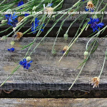
 od offerta di servizi presentati sul sito stesso.
Spinosa non vende o cede in alcun modo queste informazioni a te
n modo le vostre informazioni più personali quali: razza, religione o pr
che i nostri clienti visitano all'interno del nostro sito per determinare qu
care il contenuto del sito e per fornire un servizio più mirato.
tre informazioni personali solo se richiesto dalla legge o in buona fede 
 di legge; (b) difendere i diritti o la proprietà de La Spinosa; e (c) in s
 o del pubblico in generale.
zioni personali da accessi non autorizzati e che le vostre informazioni 
gli accessi non autorizzati.
si vostro commento riguardo alla Tutela della Privacy. Se ritenete che L
 all'indirizzo di posta elettronica
giueghi@libero.it