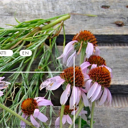
TTI
EN
 esperienze in linea sempre più
etto al trattamento dei dati
oltre utilizzare queste informazioni