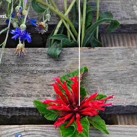
rzi.
eferenza politica, senza un vostro
al è il servizio più richiesto. Queste
crede che questa azione sia
ituazioni contingenti per proteggere la
personali sono salvate in un ambiente
a Spinosa non stia rispettando quanto