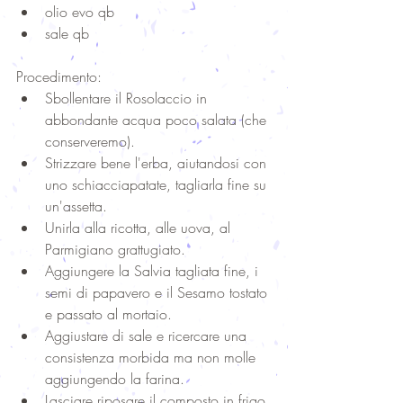
olio evo qb  
sale qb 
Procedimento: 
Sbollentare il Rosolaccio in 
abbondante acqua poco salata (che 
conserveremo).  
Strizzare bene l'erba, aiutandosi con 
uno schiacciapatate, tagliarla fine su 
un'assetta.  
Unirla alla ricotta, alle uova, al 
Parmigiano grattugiato.  
Aggiungere la Salvia tagliata fine, i 
semi di papavero e il Sesamo tostato 
e passato al mortaio.  
Aggiustare di sale e ricercare una 
consistenza morbida ma non molle 
aggiungendo la farina.  
Lasciare riposare il composto in frigo 