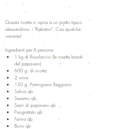
Questa ricetta si ispira a un piatto tipico 
alessandrino: i "Rabaton". Con qualche 
variante!
Ingredienti per 6 persone: 
1 kg di Rosolaccio (le rosette basali 
del papavero)  
600 g. di ricotta  
2 uova  
150 g. Parmigiano Reggiano  
Salvia qb  
Sesamo qb  
Semi di papavero qb  
Pangrattato qb  
Farina qb  
Burro qb  