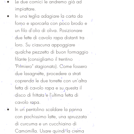
Le due cornici le andremo già ad 
impiattare.  
In una teglia adagiare la carta da 
forno e sporcarla con poco brodo e 
un filo d'olio di oliva. Posizionare 
due fette di cavolo rapa distanti tra 
loro. Su ciascuna appoggiare 
qualche pezzetto di buon formaggio 
filante (consigliamo il trentino 
"Primiero" stagionato). Come fossero 
due lasagnette, procedere a strati 
coprendo le due torrette con un'altra 
fetta di cavolo rapa e su questa il 
disco di frittata e l'ultima fetta di 
cavolo rapa.  
In un pentolino scaldare la panna 
con pochissimo latte, una spruzzata 
di curcuma e un cucchiaino di 
Camomilla. Usare quindi la crema 