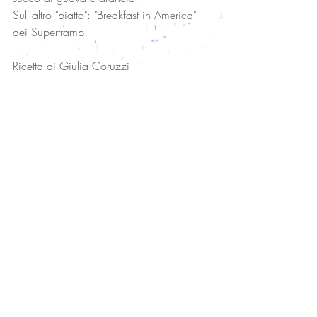
Sull'altro "piatto": "Breakfast in America" 
dei Supertramp. 
Ricetta di Giulia Coruzzi
#ricettespinose
ricette
Post recenti
Mostra tutti