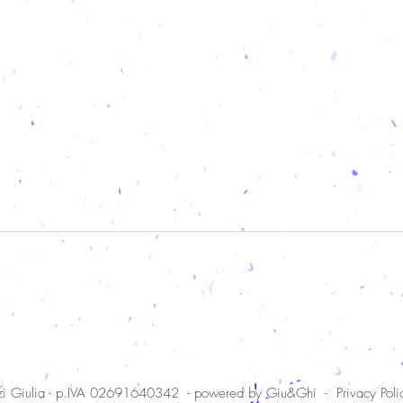
Versi d'estate 2020
Versi
E se mi svegliassi ora, adesso, in
Rifugi
questo sbocciare d'issopo e fossi
nell'o
petalo, ala, antenna, essenza, cosa
giacc
ne sarebbe di me? Non sarei...
#vers
zzi Giulia - p.IVA 02691640342 - powered by Giu&Ghi -
Privacy Poli