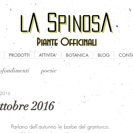
a
S
a
a
S
a
L
pinos
L
pinos
Piante Officinali
PRODOTTI
ATTIVITA'
BOTANICA
BLOG
CONTA
ofondimenti
poesie
t 2016
ttobre 2016
Parlano dell'autunno le barbe del granturco.