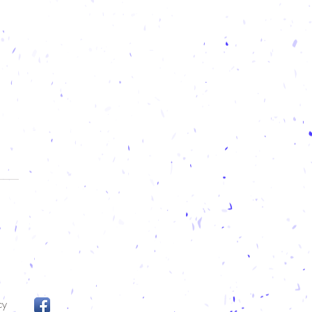
 d'inverno 2019-2020
o nell'immobilità quieto
scurità risiedo nell'interno
io nella pace. ​ Qui ed ora.
imensilipoesia
cy