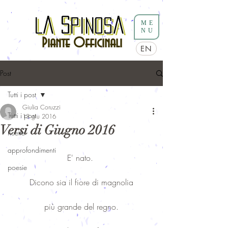
a
S
a
L
a
S
pinos
a
L
pinos
ME
NU
Piante Officinali
EN
Post
Tutti i post
Giulia Coruzzi
Tutti i post
13 giu 2016
Versi di Giugno 2016
ricette
approfondimenti
E' nato. 
poesie
Dicono sia il fiore di magnolia
più grande del regno.