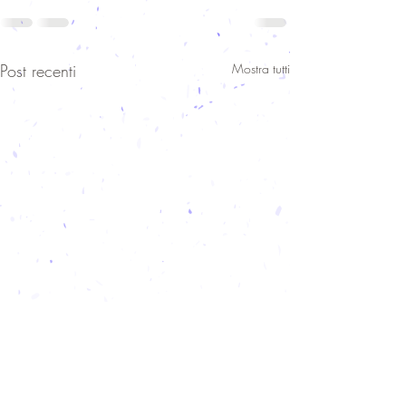
Post recenti
Mostra tutti
Versi d'estate 2020
Versi d'inverno 2