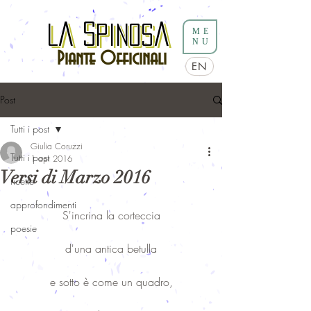
a
S
a
L
a
S
pinos
a
L
pinos
ME
NU
Piante Officinali
EN
Post
Tutti i post
Giulia Coruzzi
Tutti i post
1 apr 2016
Versi di Marzo 2016
ricette
approfondimenti
S'incrina la corteccia
poesie
d'una antica betulla
e sotto è come un quadro,