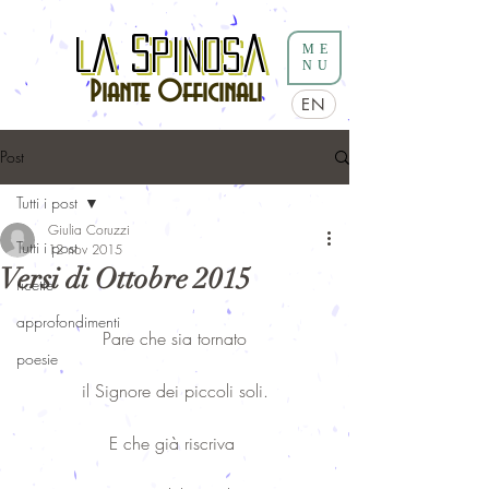
a
S
a
L
a
S
pinos
a
L
pinos
ME
NU
Piante Officinali
EN
Post
Tutti i post
Giulia Coruzzi
Tutti i post
12 nov 2015
Versi di Ottobre 2015
ricette
approfondimenti
Pare che sia tornato
poesie
il Signore dei piccoli soli.
E che già riscriva 